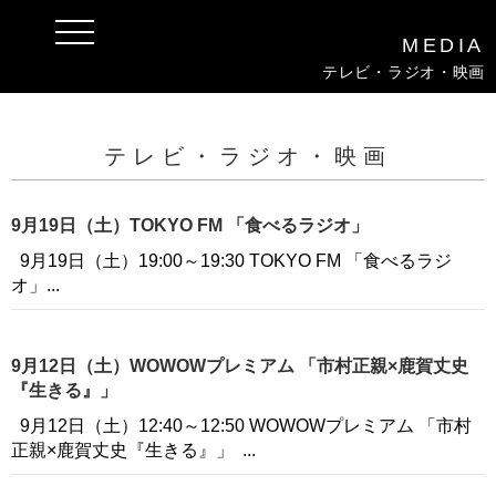
t
MEDIA
o
g
テレビ・ラジオ・映画
g
l
e
n
a
テレビ・ラジオ・映画
v
i
g
a
9月19日（土）TOKYO FM 「食べるラジオ」
t
i
9月19日（土）19:00～19:30 TOKYO FM 「食べるラジ
o
n
オ」...
9月12日（土）WOWOWプレミアム 「市村正親×鹿賀丈史
『生きる』」
9月12日（土）12:40～12:50 WOWOWプレミアム 「市村
正親×鹿賀丈史『生きる』」 ...