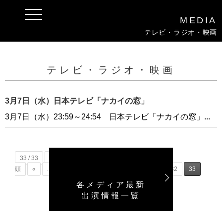
t
MEDIA
o
g
テレビ・ラジオ・映画
g
l
e
n
a
テレビ・ラジオ・映画
v
i
g
a
3月7日（水）日本テレビ「ナカイの窓」
t
i
3月7日（水）23:59～24:54 日本テレビ「ナカイの窓」...
o
n
33 / 33
« 先
頭
«
...
10
20
...
29
30
31
32
33
各メディア最新
出演情報一覧