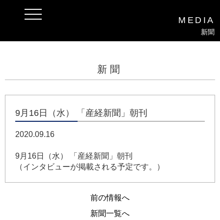
t
MEDIA
o
g
新聞
g
l
e
n
a
新聞
v
i
g
a
t
i
9月16日（水） 「産経新聞」朝刊
o
n
2020.09.16
9月16日（水） 「産経新聞」朝刊
（インタビューが掲載される予定です。）
前の情報へ
新聞一覧へ