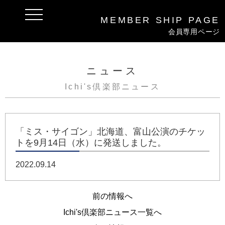
t
MEMBER
SHIP
PAGE
o
g
会員専用ページ
g
l
e
n
a
ニュース
v
i
Ichi's倶楽部ニュース
g
a
t
i
o
n
「ミス・サイゴン」北海道、富山公演のチケッ
トを9月14日（水）に発送しました。
2022.09.14
前の情報へ
Ichi's倶楽部ニュース一覧へ