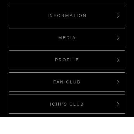
INFORMATION
MEDIA
PROFILE
FAN CLUB
ICHI'S CLUB
Copyriight(c) Ichino Company all rights reserved.