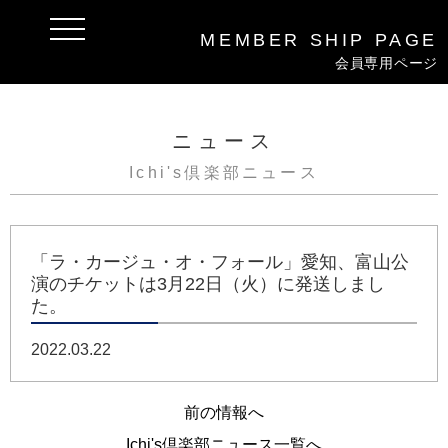
t
MEMBER
SHIP
PAGE
o
g
会員専用ページ
g
l
e
n
a
ニュース
v
i
Ichi's倶楽部ニュース
g
a
t
i
o
n
「ラ・カージュ・オ・フォール」愛知、富山公
演のチケットは3月22日（火）に発送しまし
た。
2022.03.22
前の情報へ
Ichi's倶楽部ニュース一覧へ