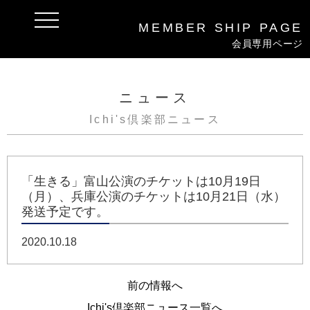
t
MEMBER
SHIP
PAGE
o
g
会員専用ページ
g
l
e
n
a
ニュース
v
i
Ichi's倶楽部ニュース
g
a
t
i
o
n
「生きる」富山公演のチケットは10月19日
（月）、兵庫公演のチケットは10月21日（水）
発送予定です。
2020.10.18
前の情報へ
Ichi's倶楽部ニュース一覧へ