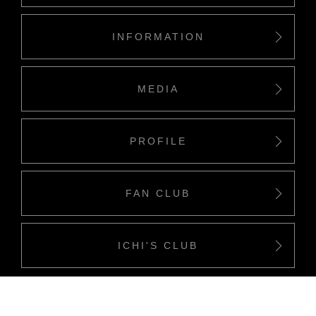
INFORMATION
MEDIA
PROFILE
FAN CLUB
ICHI'S CLUB
Copyriight(c) Ichino Company all rights reserved.