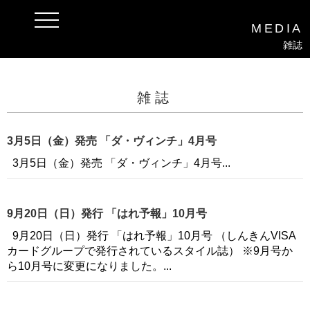
t
MEDIA
o
g
雑誌
g
l
e
n
a
雑誌
v
i
g
a
3月5日（金）発売 「ダ・ヴィンチ」4月号
t
i
3月5日（金）発売 「ダ・ヴィンチ」4月号...
o
n
9月20日（日）発行 「はれ予報」10月号
9月20日（日）発行 「はれ予報」10月号 （しんきんVISA
カードグループで発行されているスタイル誌） ※9月号か
ら10月号に変更になりました。...