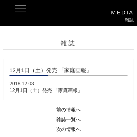
t
MEDIA
o
g
雑誌
g
l
e
n
a
雑誌
v
i
g
a
t
i
12月1日（土）発売 「家庭画報」
o
n
2018.12.03
12月1日（土）発売 「家庭画報」
前の情報へ
雑誌一覧へ
次の情報へ