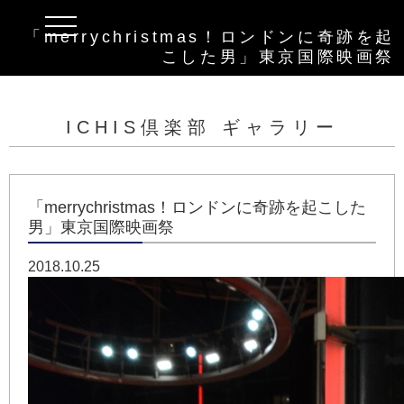
t
「merrychristmas！ロンドンに奇跡を起
o
g
こした男」東京国際映画祭
g
l
e
n
a
ICHIS倶楽部 ギャラリー
v
i
g
a
t
i
「merrychristmas！ロンドンに奇跡を起こした
o
男」東京国際映画祭
n
2018.10.25