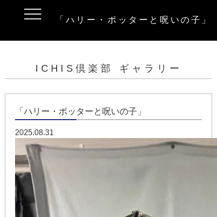
t
「ハリー・ポッターと呪いの子」
o
g
g
l
e
n
a
ICHIS倶楽部 ギャラリー
v
i
g
a
t
i
「ハリー・ポッターと呪いの子」
o
n
2025.08.31