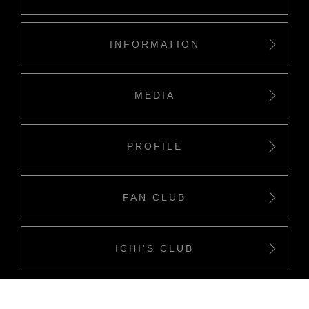
INFORMATION
MEDIA
PROFILE
FAN CLUB
ICHI'S CLUB
Copyriight(c) Ichino Company all rights reserved.