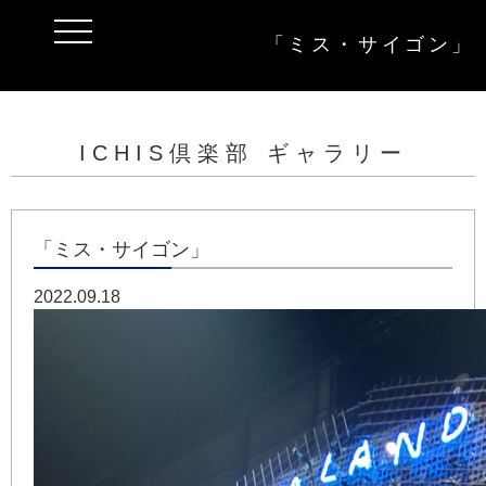
t
「ミス・サイゴン」
o
g
g
l
e
n
a
ICHIS倶楽部 ギャラリー
v
i
g
a
t
i
「ミス・サイゴン」
o
n
2022.09.18