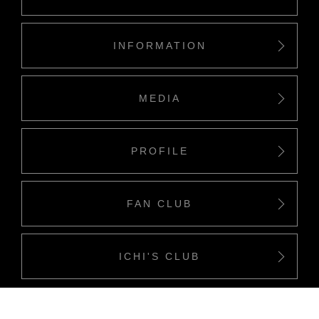
INFORMATION
MEDIA
PROFILE
FAN CLUB
ICHI'S CLUB
Copyriight(c) Ichino Company all rights reserved.