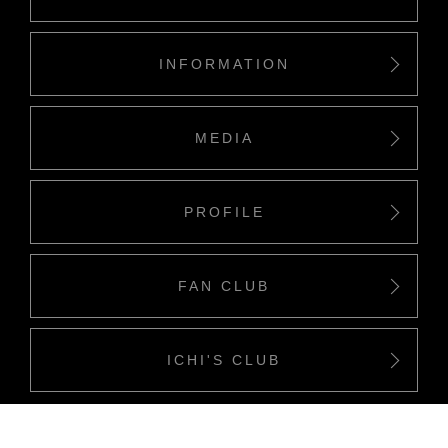
INFORMATION
MEDIA
PROFILE
FAN CLUB
ICHI'S CLUB
Copyriight(c) Ichino Company all rights reserved.