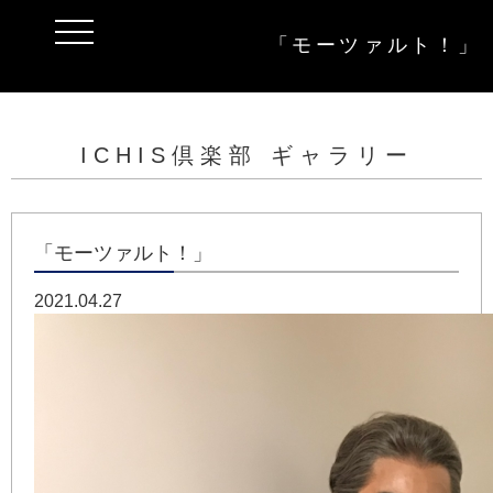
t
「モーツァルト！」
o
g
g
l
e
n
a
ICHIS倶楽部 ギャラリー
v
i
g
a
t
i
「モーツァルト！」
o
n
2021.04.27